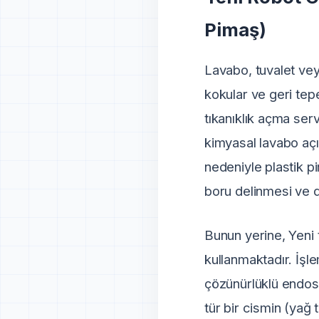
Pimaş)
Lavabo, tuvalet vey
kokular ve geri tepe
tıkanıklık açma serv
kimyasal lavabo açı
nedeniyle plastik p
boru delinmesi ve du
Bunun yerine, Yeni 
kullanmaktadır. İşl
çözünürlüklü endos
tür bir cismin (yağ to