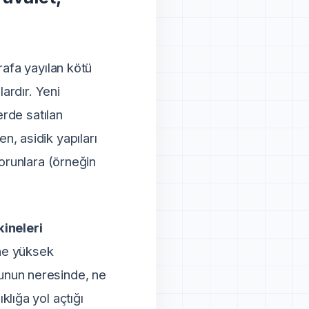
rafa yayılan kötü
ardır. Yeni
erde satılan
, asidik yapıları
sorunlara (örneğin
ineleri
ine yüksek
unun neresinde, ne
ıklığa yol açtığı