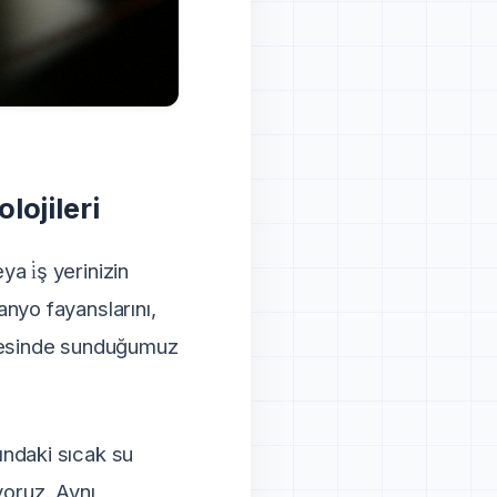
lojileri
a i̇ş yerinizin
nyo fayanslarını,
lgesinde sunduğumuz
ındaki sıcak su
iyoruz. Aynı