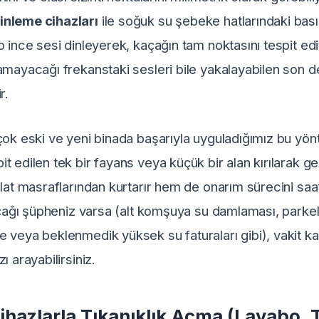
inleme cihazları
ile soğuk su şebeke hatlarındaki basın
o ince sesi dinleyerek, kaçağın tam noktasını tespit edi
amayacağı frekanstaki sesleri bile yakalayabilen son 
r.
çok eski ve yeni binada başarıyla uyguladığımız bu yö
 edilen tek bir fayans veya küçük bir alan kırılarak ger
ilat masraflarından kurtarır hem de onarım sürecini saat
kaçağı şüpheniz varsa (alt komşuya su damlaması, parke
e veya beklenmedik yüksek su faturaları gibi), vakit 
ı arayabilirsiniz.
ihazlarla Tıkanıklık Açma (Lavabo, 