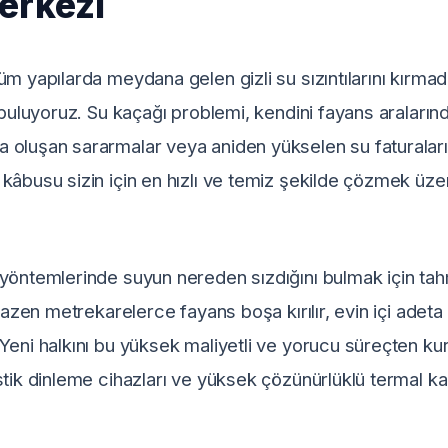
erkezi
üm yapılarda meydana gelen gizli su sızıntılarını kır
 buluyoruz. Su kaçağı problemi, kendini fayans aralarınd
oluşan sararmalar veya aniden yükselen su faturaları i
kâbusu sizin için en hızlı ve temiz şekilde çözmek üz
yöntemlerinde suyun nereden sızdığını bulmak için tah
. Bazen metrekarelerce fayans boşa kırılır, evin içi adeta
Yeni halkını bu yüksek maliyetli ve yorucu süreçten ku
stik dinleme cihazları ve yüksek çözünürlüklü termal k