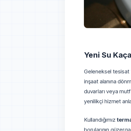
Yeni Su Kaça
Geleneksel tesisat 
inşaat alanına dönm
duvarları veya mut
yenilikçi hizmet an
Kullandığımız
terma
borularının güzergah