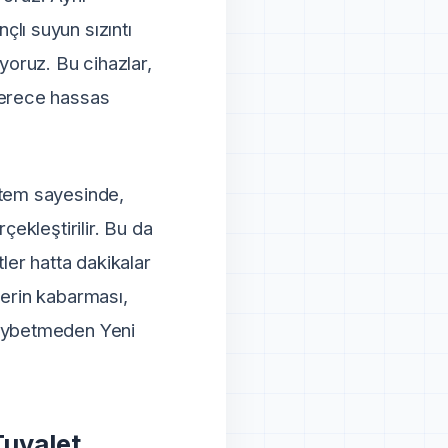
çlı suyun sızıntı
yoruz. Bu cihazlar,
derece hassas
ntem sayesinde,
çekleştirilir. Bu da
ler hatta dakikalar
lerin kabarması,
kaybetmeden Yeni
Tuvalet,