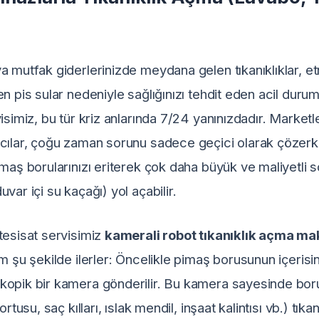
a mutfak giderlerinizde meydana gelen tıkanıklıklar, et
n pis sular nedeniyle sağlığınızı tehdit eden acil duruml
isimiz, bu tür kriz anlarında 7/24 yanınızdadır. Marketl
cılar, çoğu zaman sorunu sadece geçici olarak çözerken
imaş borularınızı eriterek çok daha büyük ve maliyetli 
var içi su kaçağı) yol açabilir.
tesisat servisimiz
kamerali robot tıkanıklık açma mak
em şu şekilde ilerler: Öncelikle pimaş borusunun içeris
kopik bir kamera gönderilir. Bu kamera sayesinde bor
rtusu, saç kılları, ıslak mendil, inşaat kalintısı vb.) tıkan