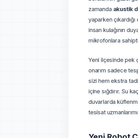
zamanda
akustik d
yaparken çıkardığı 
insan kulağının duy
mikrofonlara sahipti
Yeni ilçesinde pek 
onarım sadece tespit
sizi hem ekstra tad
içine sığdırır. Su 
duvarlarda küflenm
tesisat uzmanlarımız
Yeni Robot C