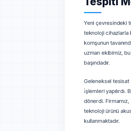
Tespiti M
Yeni çevresindeki t
teknoloji cihazlarla
komşunun tavanında 
uzman ekibimiz, bu 
başındadır.
Geleneksel tesisat 
i̇şlemleri yapılırdı
dönerdi. Firmamız, 
teknoloji ürünü aku
kullanmaktadır.