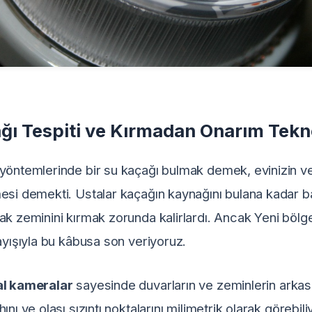
ğı Tespiti ve Kırmadan Onarım Tekno
yöntemlerinde bir su kaçağı bulmak demek, evinizin vey
esi demekti. Ustalar kaçağın kaynağını bulana kadar ba
fak zeminini kırmak zorunda kalirlardı. Ancak Yeni bö
layışıyla bu kâbusa son veriyoruz.
l kameralar
sayesinde duvarların ve zeminlerin arkas
ını ve olası sızıntı noktalarını milimetrik olarak görebil