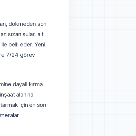
madan, dökmeden son
an sızan sular, alt
le belli eder. Yeni
ere 7/24 görev
mine dayali kırma
 inşaat alanına
rtarmak için en son
ameralar