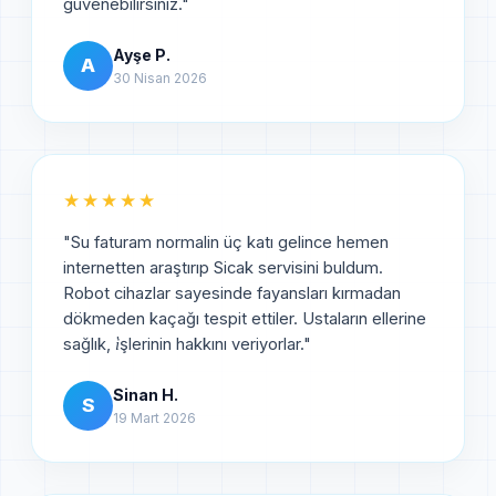
güvenebilirsiniz.
"
Ayşe P.
A
30 Nisan 2026
★★★★★
"
Su faturam normalin üç katı gelince hemen
internetten araştırıp Sicak servisini buldum.
Robot cihazlar sayesinde fayansları kırmadan
dökmeden kaçağı tespit ettiler. Ustaların ellerine
sağlık, i̇şlerinin hakkını veriyorlar.
"
Sinan H.
S
19 Mart 2026