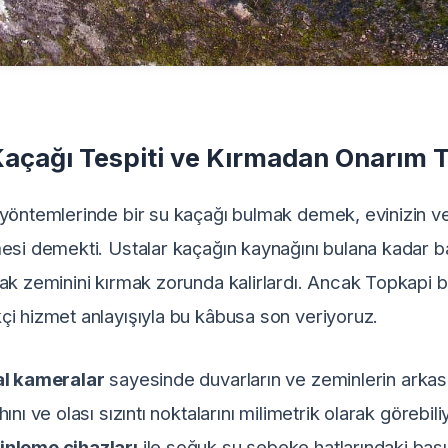
açağı Tespiti ve Kırmadan Onarım Te
yöntemlerinde bir su kaçağı bulmak demek, evinizin vey
esi demekti. Ustalar kaçağın kaynağını bulana kadar ba
ak zeminini kırmak zorunda kalirlardı. Ancak Topkapi 
i hizmet anlayışıyla bu kâbusa son veriyoruz.
l kameralar
sayesinde duvarların ve zeminlerin arkas
ını ve olası sızıntı noktalarını milimetrik olarak görebil
inleme cihazları
ile soğuk su şebeke hatlarındaki basın