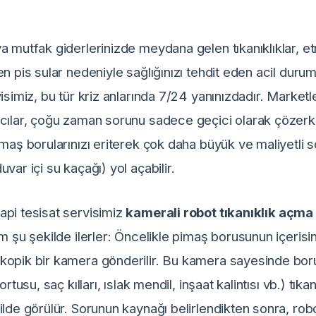
a mutfak giderlerinizde meydana gelen tıkanıklıklar, et
n pis sular nedeniyle sağlığınızı tehdit eden acil durum
isimiz, bu tür kriz anlarında 7/24 yanınızdadır. Marketl
cılar, çoğu zaman sorunu sadece geçici olarak çözerken
imaş borularınızı eriterek çok daha büyük ve maliyetli 
var içi su kaçağı) yol açabilir.
api tesisat servisimiz
kamerali robot tıkanıklık açma
em şu şekilde ilerler: Öncelikle pimaş borusunun içeris
kopik bir kamera gönderilir. Bu kamera sayesinde bor
rtusu, saç kılları, ıslak mendil, inşaat kalintısı vb.) tıkan
ilde görülür. Sorunun kaynağı belirlendikten sonra, ro