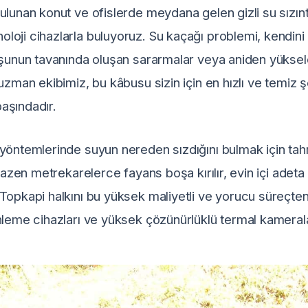
ulunan konut ve ofislerde meydana gelen gizli su sızıntı
oji cihazlarla buluyoruz. Su kaçağı problemi, kendini
mşunun tavanında oluşan sararmalar veya aniden yükselen
 uzman ekibimiz, bu kâbusu sizin için en hızlı ve temiz
aşındadır.
yöntemlerinde suyun nereden sızdığını bulmak için tah
. Bazen metrekarelerce fayans boşa kırılır, evin içi adeta
Topkapi halkını bu yüksek maliyetli ve yorucu süreçten
dinleme cihazları ve yüksek çözünürlüklü termal kameral