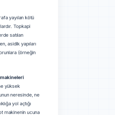
rafa yayılan kötü
lardır. Topkapi
erde satılan
, asidik yapıları
sorunlara (örneğin
 makineleri
ine yüksek
unun neresinde, ne
ıklığa yol açtığı
bot makinenin ucuna