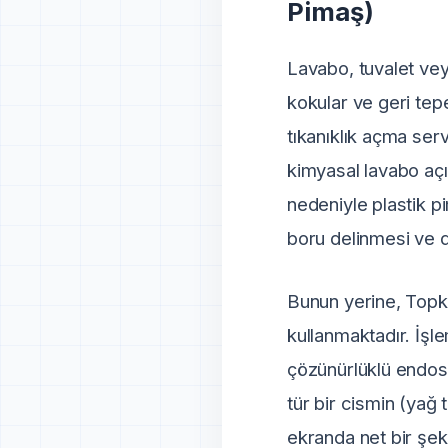
Pimaş)
Lavabo, tuvalet vey
kokular ve geri tepe
tıkanıklık açma serv
kimyasal lavabo açı
nedeniyle plastik p
boru delinmesi ve du
Bunun yerine, Topk
kullanmaktadır. İşl
çözünürlüklü endos
tür bir cismin (yağ to
ekranda net bir şek