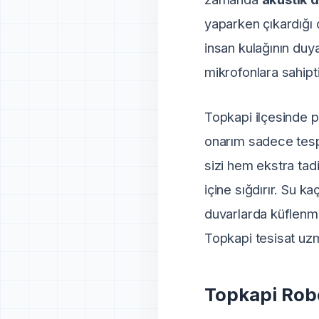
yaparken çıkardığı 
insan kulağının duy
mikrofonlara sahipti
Topkapi ilçesinde 
onarım sadece tespit
sizi hem ekstra tad
içine sığdırır. Su 
duvarlarda küflenm
Topkapi tesisat uzma
Topkapi Robo