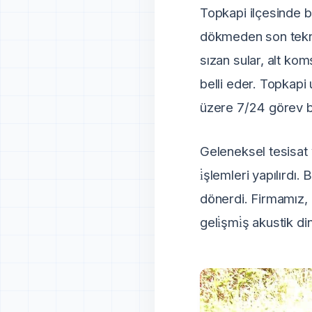
Topkapi ilçesinde b
dökmeden son teknol
sızan sular, alt ko
belli eder. Topkapi
üzere 7/24 görev b
Geleneksel tesisat 
i̇şlemleri yapılırdı
dönerdi. Firmamız, 
geli̇şmi̇ş akustik 