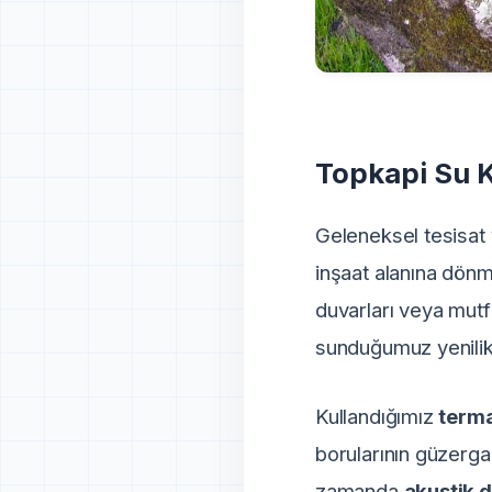
Topkapi Su K
Geleneksel tesisat 
inşaat alanına dönm
duvarları veya mutf
sunduğumuz yenilikç
Kullandığımız
terma
borularının güzergah
zamanda
akustik d