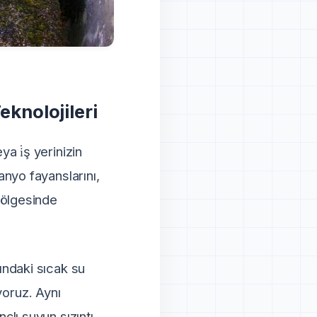
knolojileri
a i̇ş yerinizin
nyo fayanslarını,
bölgesinde
ındaki sıcak su
iyoruz. Aynı
çlı suyun sızıntı