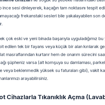
o ince sesi dinleyerek, kaçağın tam noktasını tespit edi
amayacağı frekanstaki sesleri bile yakalayabilen son 
r.
pek çok eski ve yeni binada başarıyla uyguladığımız b
 edilen tek bir fayans veya küçük bir alan kırılarak ger
ilat masraflarından kurtarır hem de onarım sürecini saat
kaçağı şüpheniz varsa (alt komşuya su damlaması, parke
e veya beklenmedik yüksek su faturaları gibi), vakit
nlarımızı arayabilirsiniz.
t Cihazlarla Tıkanıklık Açma (Lavab