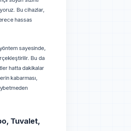
yoruz. Bu cihazlar,
derece hassas
u yöntem sayesinde,
çekleştirilir. Bu da
ler hatta dakikalar
lerin kabarması,
 kaybetmeden
o, Tuvalet,