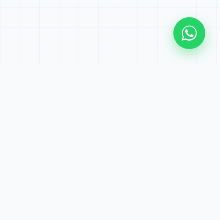
Kırmadan dökmeden, son teknoloji cihazlarla noktasal
su kaçağı tespiti ve 1 yıl garantili onarım merkezi.
FB
IG
YT