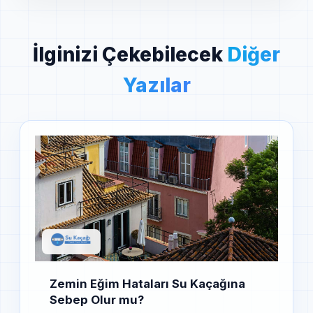
Kaliteli İşçilik,
İlginizi Çekebilecek
Diğer
Kesin Çözüm
Yazılar
ve %100
Müşteri
Memnuniyeti
Zemin Eğim Hataları Su Kaçağına
Sebep Olur mu?