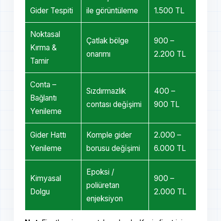
Gider Tespiti
ile görüntüleme
1.500 TL
Noktasal
Çatlak bölge
900 –
Kırma &
onarımı
2.200 TL
Tamir
Conta –
Sızdırmazlık
400 –
Bağlantı
contası deği̇şimi
900 TL
Yenileme
Gider Hattı
Komple gider
2.000 –
Yenileme
borusu deği̇şimi
6.000 TL
Epoksi /
Kimyasal
900 –
poliüretan
Dolgu
2.000 TL
enjeksiyon