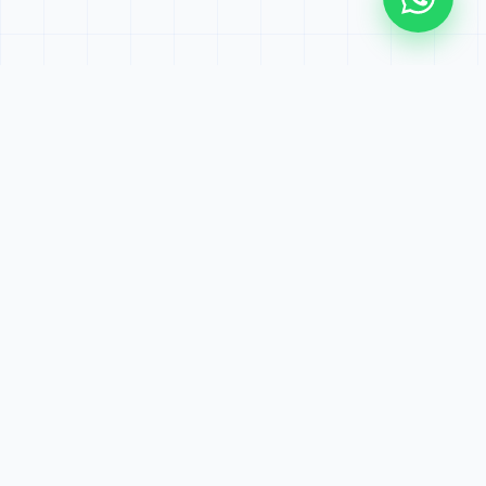
Kırmadan dökmeden, son teknoloji cihazlarla noktasal
su kaçağı tespiti ve 1 yıl garantili onarım merkezi.
FB
IG
YT
Hızlı Bağlantılar
Ana Sayfa