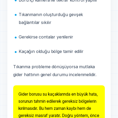
Tıkanmanın oluşturduğu gevşek
bağlantılar sıkılır
Gerekirse contalar yenilenir
Kaçağın olduğu bölge tamir edilir
Tıkanma probleme dönüşüyorsa mutlaka
gider hattının genel durumu incelenmelidir.
Gider borusu su kaçaklarında en büyük hata,
sorunun tahmin edilerek gereksiz bölgelerin
kırılmasıdır. Bu hem zaman kaybı hem de
gereksiz masraf yaratır. Doğru yöntem, önce