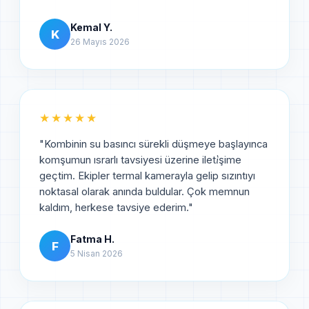
Kemal Y.
K
26 Mayıs 2026
★★★★★
"
Kombinin su basıncı sürekli düşmeye başlayınca
komşumun ısrarlı tavsiyesi üzerine ileti̇şime
geçtim. Ekipler termal kamerayla gelip sızıntıyı
noktasal olarak anında buldular. Çok memnun
kaldım, herkese tavsiye ederim.
"
Fatma H.
F
5 Nisan 2026