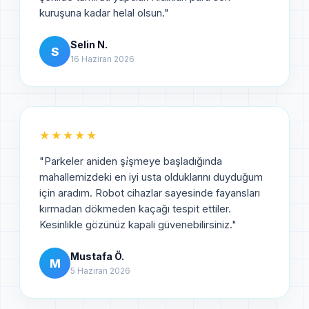
kuruşuna kadar helal olsun.
"
Selin N.
S
16 Haziran 2026
★★★★★
"
Parkeler aniden şi̇şmeye başladığında
mahallemizdeki en iyi usta olduklarını duyduğum
için aradım. Robot cihazlar sayesinde fayansları
kırmadan dökmeden kaçağı tespit ettiler.
Kesinlikle gözünüz kapali güvenebilirsiniz.
"
Mustafa Ö.
M
5 Haziran 2026