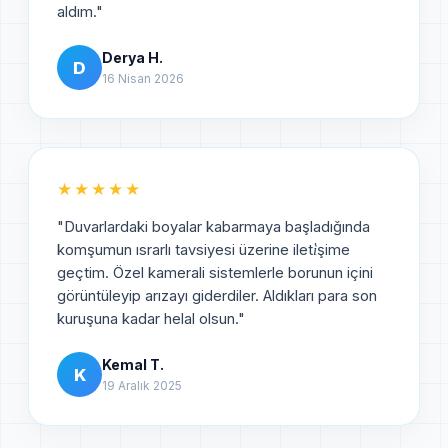
aldım.
"
Derya H.
D
16 Nisan 2026
★★★★★
"
Duvarlardaki boyalar kabarmaya başladığında
komşumun ısrarlı tavsiyesi üzerine ileti̇şime
geçtim. Özel kamerali sistemlerle borunun içini
görüntüleyip arızayı giderdiler. Aldıkları para son
kuruşuna kadar helal olsun.
"
Kemal T.
K
19 Aralık 2025